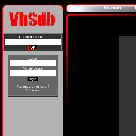
Recherche
Recherche directe
Login
Mot de passe
Pas encore membre ?
S'inscrire