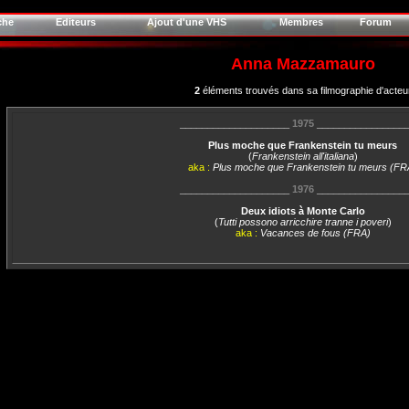
che
Editeurs
Ajout d'une VHS
Membres
Forum
Anna Mazzamauro
2
éléments trouvés dans sa filmographie d'acteu
____________________
1975
________________
Plus moche que Frankenstein tu meurs
(
Frankenstein all'italiana
)
aka :
Plus moche que Frankenstein tu meurs (FR
____________________
1976
________________
Deux idiots à Monte Carlo
(
Tutti possono arricchire tranne i poveri
)
aka :
Vacances de fous (FRA)