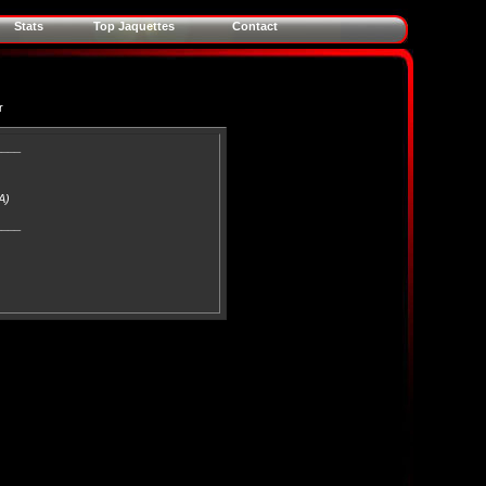
Stats
Top Jaquettes
Contact
r
____
A)
____