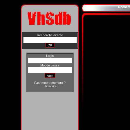
Recher
Recherche directe
Login
Mot de passe
Pas encore membre ?
S'inscrire