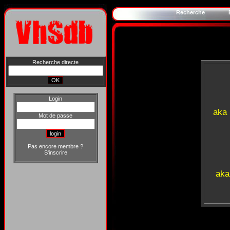
Recherche
Recherche directe
Login
aka
Mot de passe
Pas encore membre ?
S'inscrire
aka