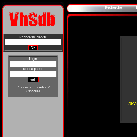
Recherche
Recherche directe
Login
Mot de passe
Pas encore membre ?
S'inscrire
aka