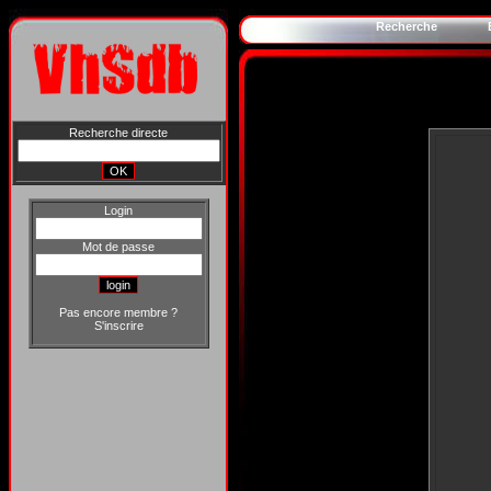
Recherche
Recherche directe
Login
Mot de passe
Pas encore membre ?
S'inscrire