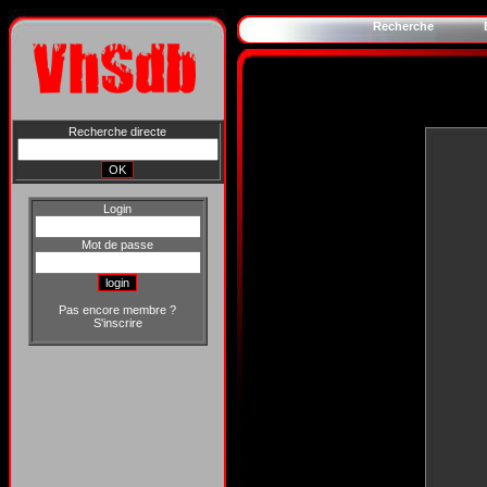
Recherche
Recherche directe
Login
Mot de passe
Pas encore membre ?
S'inscrire