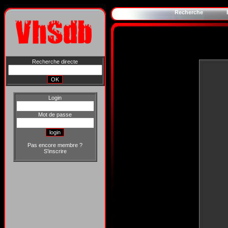
Recherche
Recherche directe
Login
Mot de passe
Pas encore membre ?
S'inscrire