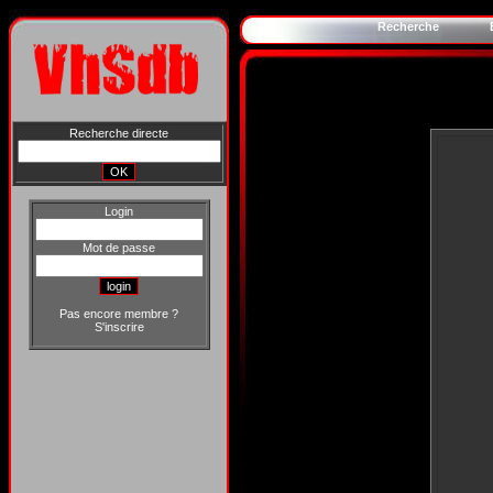
Recherche
Recherche directe
Login
Mot de passe
Pas encore membre ?
S'inscrire