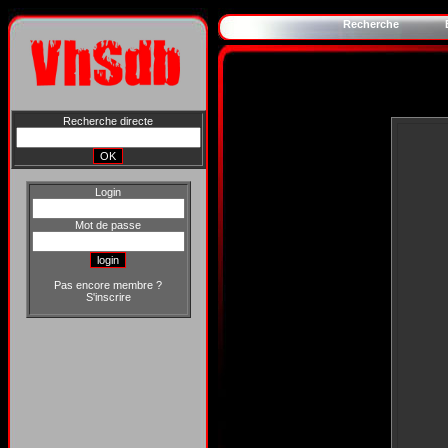
Recherche
Recherche directe
Login
Mot de passe
Pas encore membre ?
S'inscrire