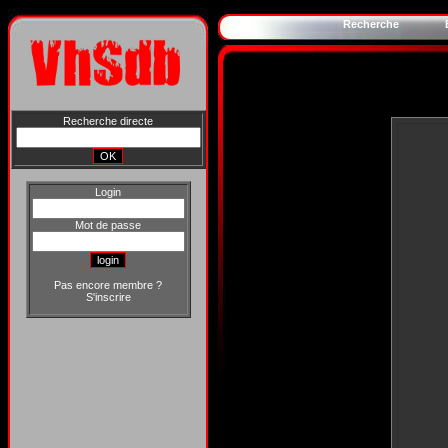
Recherche
Recherche directe
Login
Mot de passe
Pas encore membre ?
S'inscrire