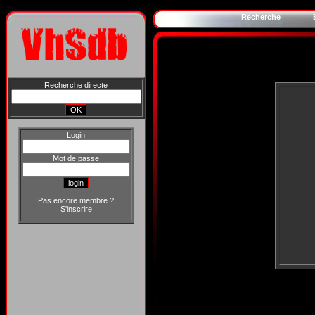
Recherche
Recherche directe
Login
Mot de passe
Pas encore membre ?
S'inscrire