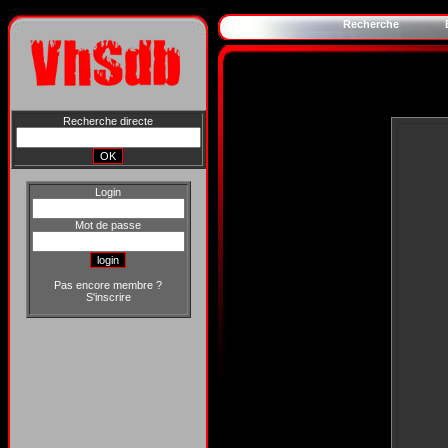
Recherche
Recherche directe
Login
Mot de passe
Pas encore membre ?
S'inscrire