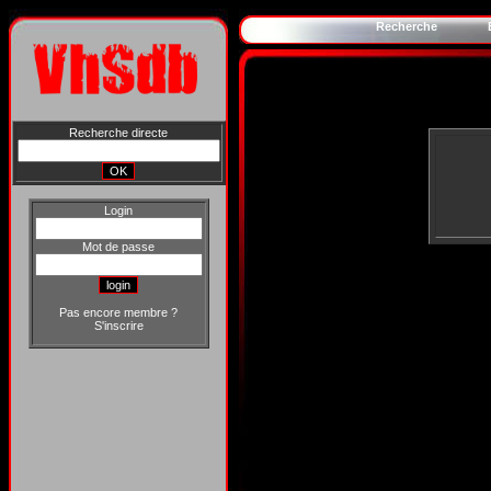
Recherche
Recherche directe
Login
Mot de passe
Pas encore membre ?
S'inscrire