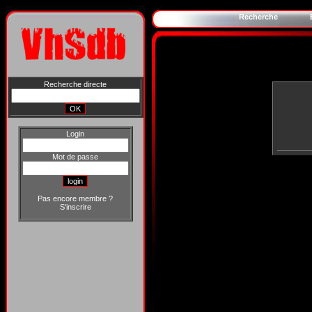
Recherche
Recherche directe
Login
Mot de passe
Pas encore membre ?
S'inscrire