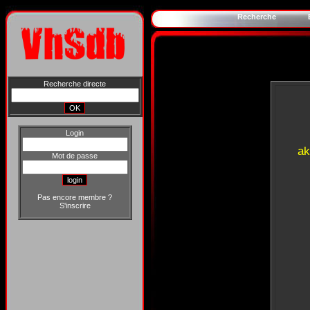
Recherche
Recherche directe
Login
ak
Mot de passe
Pas encore membre ?
S'inscrire