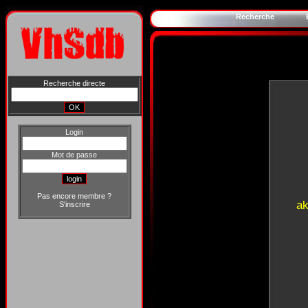
Recherche
Recherche directe
Login
Mot de passe
Pas encore membre ?
ak
S'inscrire