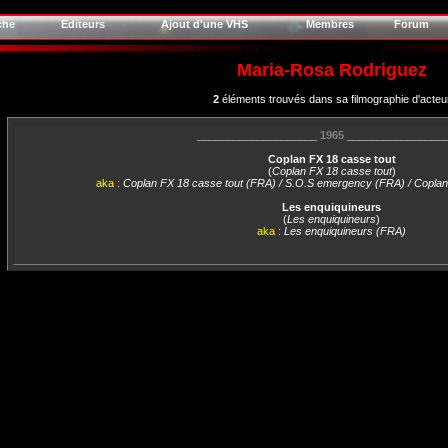
che
Editeurs
Ajout d'une VHS
Membres
Forum
Maria-Rosa Rodriguez
2
éléments trouvés dans sa filmographie d'acteu
____________________
1965
________________
Coplan FX 18 casse tout
(
Coplan FX 18 casse tout
)
aka :
Coplan FX 18 casse tout (FRA) / S.O.S emergency (FRA) / Coplan
Les enquiquineurs
(
Les enquiquineurs
)
aka :
Les enquiquineurs (FRA)