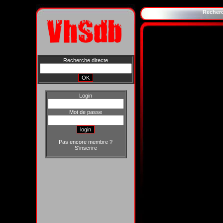
Recher
Recherche directe
Login
Mot de passe
Pas encore membre ?
S'inscrire