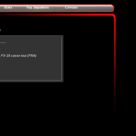
Stats
Top Jaquettes
Contact
r
____
 FX-18 casse tout (FRA)