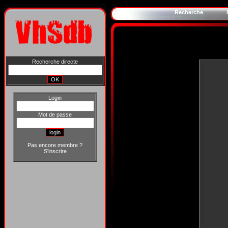
Recherche
Recherche directe
Login
Mot de passe
Pas encore membre ?
S'inscrire