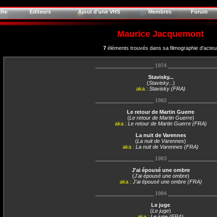
che
Editeurs
Ajout d'une VHS
Membres
Forum
Maurice Jacquemont
7
éléments trouvés dans sa filmographie d'acteu
____________________
1974
________________
Stavisky...
(
Stavisky...
)
aka :
Stavisky (FRA)
____________________
1982
________________
Le retour de Martin Guerre
(
Le retour de Martin Guerre
)
aka :
Le retour de Martin Guerre (FRA)
La nuit de Varennes
(
La nuit de Varennes
)
aka :
La nuit de Varennes (FRA)
____________________
1983
________________
J'ai épousé une ombre
(
J'ai épousé une ombre
)
aka :
J'ai épousé une ombre (FRA)
____________________
1984
________________
Le juge
(
Le juge
)
aka :
Le juge (FRA)