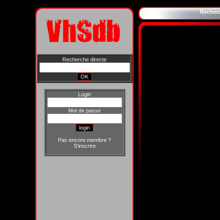
Recher
Recherche directe
Login
Mot de passe
Pas encore membre ?
S'inscrire