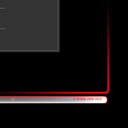
____
____
© VHSdb 2008-2022