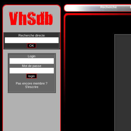
Recherche
Recherche directe
Login
Mot de passe
Pas encore membre ?
S'inscrire