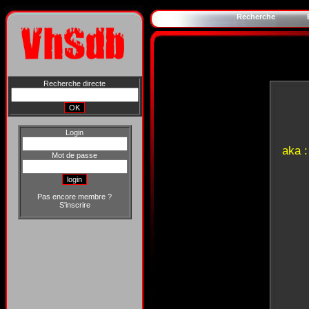
Recherche
Recherche directe
Login
aka 
Mot de passe
Pas encore membre ?
S'inscrire