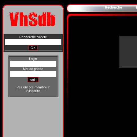
Recherche
Recherche directe
Login
Mot de passe
Pas encore membre ?
S'inscrire