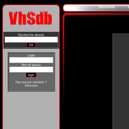
Recherche
Recherche directe
Login
Mot de passe
Pas encore membre ?
S'inscrire