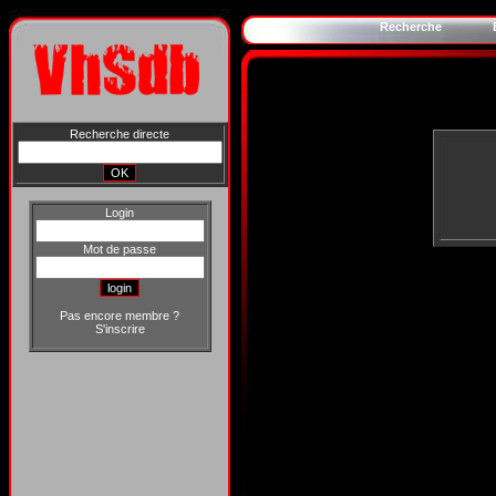
Recherche
Recherche directe
Login
Mot de passe
Pas encore membre ?
S'inscrire