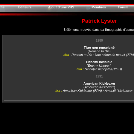
che
Editeurs
Ajout d'une VHS
Membres
Forum
Patrick Lyster
3
éléments trouvés dans sa filmographie d'acteu
____________________
1989
________________
Titre non renseigné
(
Reason to Die
)
aka :
Reason to Die : Une raison de mourir (FRA
Ennemi invisible
(
Enemy Unseen
)
aka :
Nevidljivi neprijatelj (YOU)
____________________
1991
________________
American Kickboxer
(
American Kickboxer
)
aka :
American Kickboxer (FRA) / Američki Kickboxe