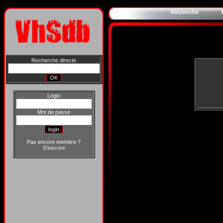
Recherche
Recherche directe
Login
Mot de passe
Pas encore membre ?
S'inscrire