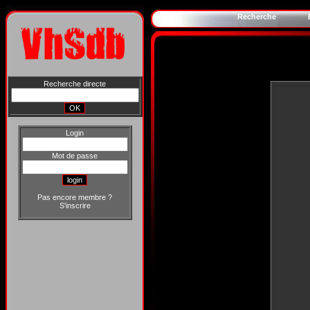
Recherche
Recherche directe
Login
Mot de passe
Pas encore membre ?
S'inscrire