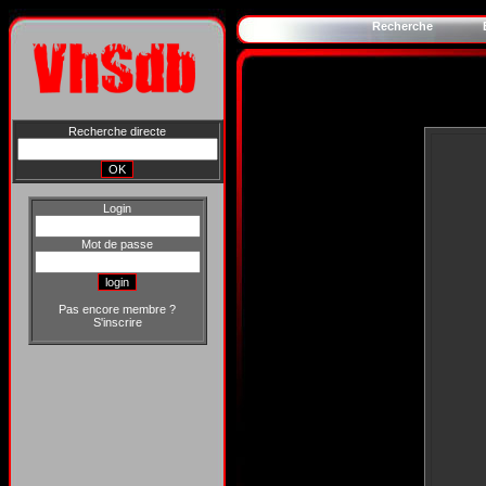
Recherche
Recherche directe
Login
Mot de passe
Pas encore membre ?
S'inscrire