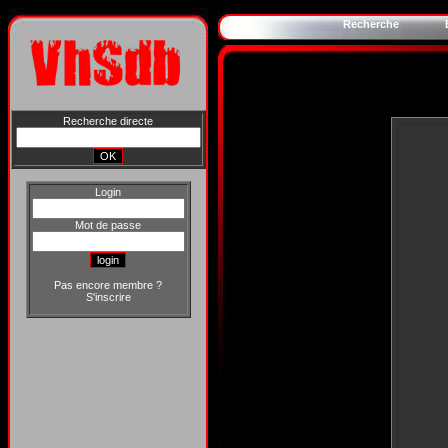
Recherche
Recherche directe
Login
Mot de passe
Pas encore membre ?
S'inscrire