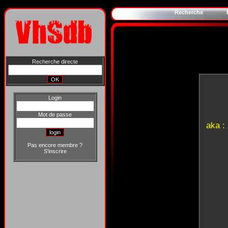
Recherche
Recherche directe
Login
Mot de passe
aka :
Pas encore membre ?
S'inscrire