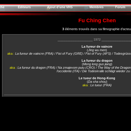
che
Editeurs
Ajout d'une VHS
Membres
Forum
Fu Ching Chen
3
éléments trouvés dans sa filmographie d'acteu
____________________
1972
________________
La fureur de vaincre
(
Jing wu men
)
aka :
La fureur de vaincre (FRA) / Fist of Fury (GRE) / Fist of Fury (AFS) / Todesgrüss
La fureur du dragon
(
Meng long guo jiang
)
aka :
La fureur du dragon (FRA) / Na zmajevom putu (CRO) / The Way of the Dragon (
l'occidente (ITA) / Die Todeskralle schlägt wieder zu
Le tueur de Hong-Kong
(
Da sha shou
)
aka :
Le tueur (FRA)