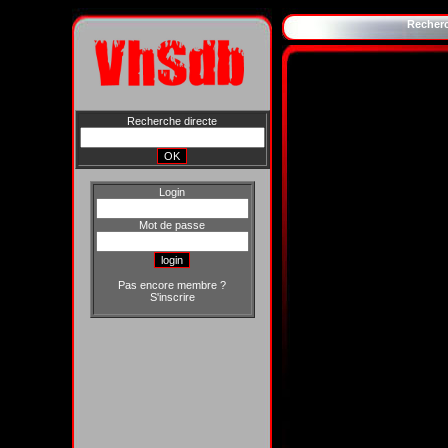
Recher
Recherche directe
Login
Mot de passe
Pas encore membre ?
S'inscrire