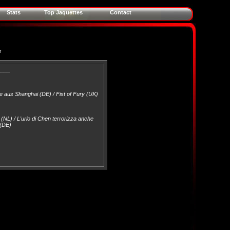
Stats
Top Jaquettes
Contact
r
____
e aus Shanghai (DE) / Fist of Fury (UK)
NL) / L'urlo di Chen terrorizza anche
 (DE)