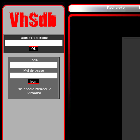
Recherche
Recherche directe
Login
Mot de passe
Pas encore membre ?
S'inscrire