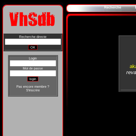
Recherche
Recherche directe
Login
ak
Mot de passe
reva
Pas encore membre ?
S'inscrire