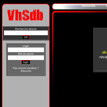
Recherche
Recherche directe
Login
ak
Mot de passe
reva
Pas encore membre ?
S'inscrire