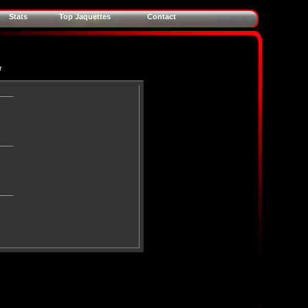
Stats
Top Jaquettes
Contact
r
____
____
____