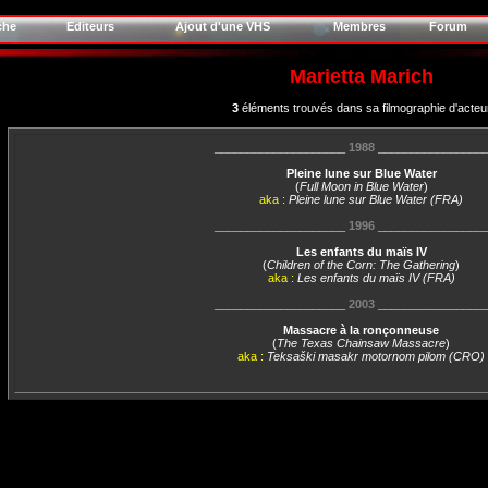
che
Editeurs
Ajout d'une VHS
Membres
Forum
Marietta Marich
3
éléments trouvés dans sa filmographie d'acteu
____________________
1988
________________
Pleine lune sur Blue Water
(
Full Moon in Blue Water
)
aka :
Pleine lune sur Blue Water (FRA)
____________________
1996
________________
Les enfants du maïs IV
(
Children of the Corn: The Gathering
)
aka :
Les enfants du maïs IV (FRA)
____________________
2003
________________
Massacre à la ronçonneuse
(
The Texas Chainsaw Massacre
)
aka :
Teksaški masakr motornom pilom (CRO)