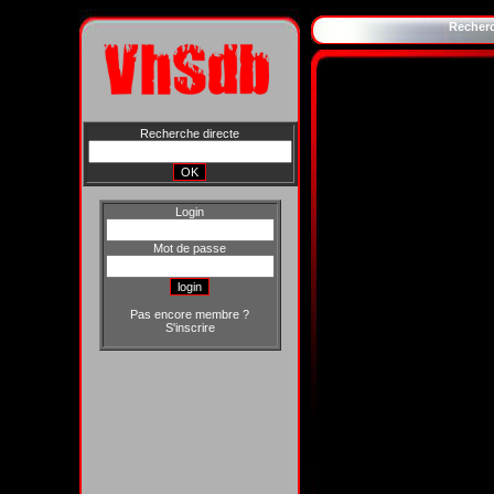
Recher
Recherche directe
Login
Mot de passe
Pas encore membre ?
S'inscrire