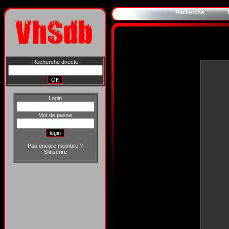
Recherche
Recherche directe
Login
Mot de passe
Pas encore membre ?
S'inscrire