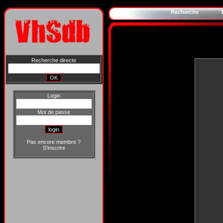
Recherche
Recherche directe
Login
Mot de passe
Pas encore membre ?
S'inscrire