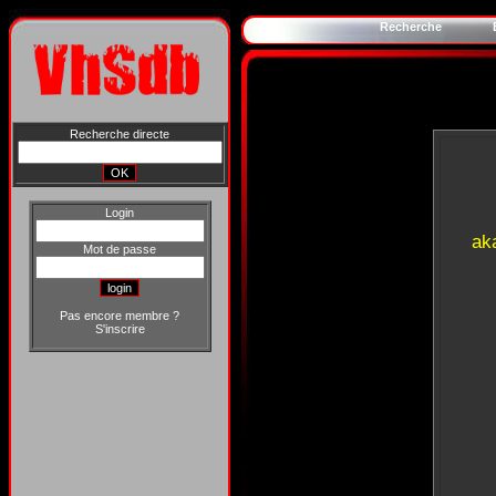
Recherche
Recherche directe
Login
ak
Mot de passe
Pas encore membre ?
S'inscrire