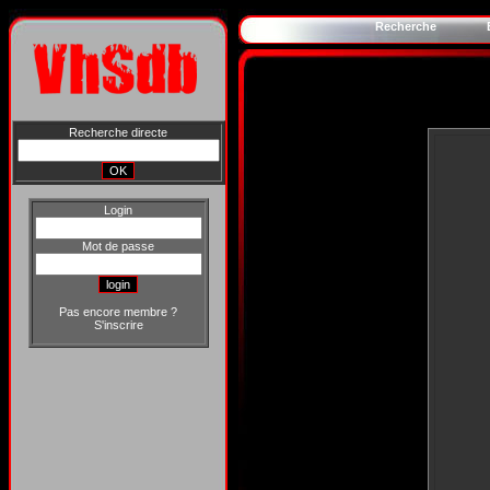
Recherche
Recherche directe
Login
Mot de passe
Pas encore membre ?
S'inscrire