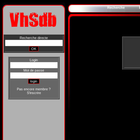
Recherche
Recherche directe
Login
Mot de passe
Pas encore membre ?
S'inscrire