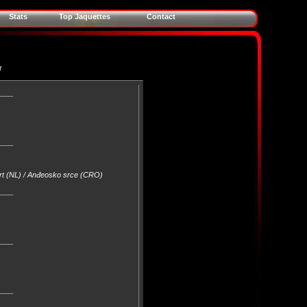
Stats
Top Jaquettes
Contact
r
____
____
eart (NL) / Anđeosko srce (CRO)
____
____
____