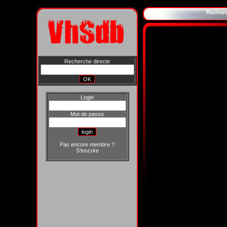
Recher
Recherche directe
Login
Mot de passe
Pas encore membre ?
S'inscrire