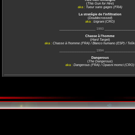
(
This Gun for Hire
)
aka :
Tueur sans gages (FRA)
La stratégie de l'infiltration
(
Doublecrossed
)
aka :
Izigrani (CRO)
____________________
1993
________________
Chasse à l'homme
(
Hard Target
)
aka :
Chasse à l'homme (FRA) / Blanco humano (ESP) / Teš
____________________
1994
________________
Dangerous
(
The Dangerous
)
aka :
Dangerous (FRA) / Opasni momci (CRO)