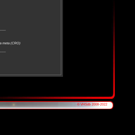
____
ka meta (CRO)
____
© VHSdb 2008-2022