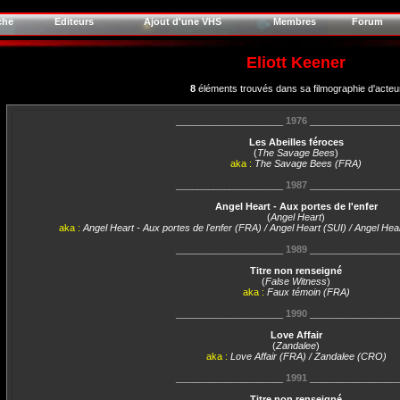
che
Editeurs
Ajout d'une VHS
Membres
Forum
Eliott Keener
8
éléments trouvés dans sa filmographie d'acteu
____________________
1976
________________
Les Abeilles féroces
(
The Savage Bees
)
aka :
The Savage Bees (FRA)
____________________
1987
________________
Angel Heart - Aux portes de l'enfer
(
Angel Heart
)
aka :
Angel Heart - Aux portes de l'enfer (FRA) / Angel Heart (SUI) / Angel H
____________________
1989
________________
Titre non renseigné
(
False Witness
)
aka :
Faux témoin (FRA)
____________________
1990
________________
Love Affair
(
Zandalee
)
aka :
Love Affair (FRA) / Zandalee (CRO)
____________________
1991
________________
Titre non renseigné