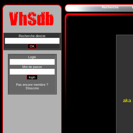
Recherche
Recherche directe
Login
Mot de passe
Pas encore membre ?
S'inscrire
aka 