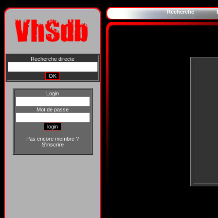
Recherche
Recherche directe
Login
Mot de passe
Pas encore membre ?
S'inscrire