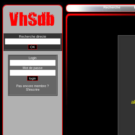
Recherche
Recherche directe
Login
Mot de passe
Pas encore membre ?
S'inscrire
a