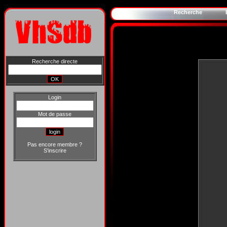
Recherche
Recherche directe
Login
Mot de passe
Pas encore membre ?
S'inscrire