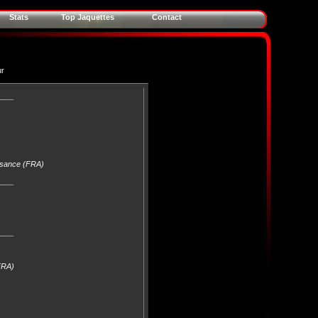
Stats
Top Jaquettes
Contact
ur
____
issance (FRA)
____
____
FRA)
____