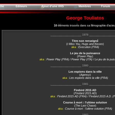
che
Editeurs
Ajout d'une VHS
Membres
Forum
George Touliatos
10
éléments trouvés dans sa filmographie d'acte
____________________
1978
________________
Titre non renseigné
(
I Miss You, Hugs and Kisses
)
aka :
Execution (FRA)
Le jeu de la puissance
(
Power Play
)
aka :
Power Play (FRA) / Power Play (ITA) / Le jeu de la pu
____________________
1980
________________
Les espions dans la ville
(
Agency
)
aka :
Les espions dans la ville (FRA)
____________________
1981
________________
Firebird 2015 AD
(
Firebird 2015 AD
)
aka :
Firebird 2015 AD (FRA) / Firebird 2015 A.D. (
Course à mort : l'ultime solution
(
The Last Chase
)
aka :
Course à mort : l'ultime solution (FRA)
____________________
1982
________________