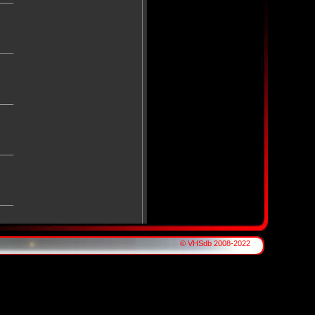
____
____
____
____
© VHSdb 2008-2022