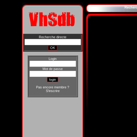
Recher
Recherche directe
Login
Mot de passe
Pas encore membre ?
S'inscrire