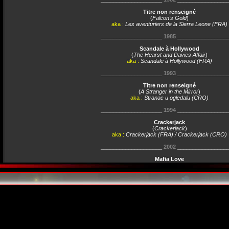
Titre non renseigné
(
Falcon's Gold
)
aka :
Les aventuriers de la Sierra Leone (FRA)
____________________
1985
________________
Scandale à Hollywood
(
The Hearst and Davies Affair
)
aka :
Scandale à Hollywood (FRA)
____________________
1993
________________
Titre non renseigné
(
A Stranger in the Mirror
)
aka :
Stranac u ogledalu (CRO)
____________________
1994
________________
Crackerjack
(
Crackerjack
)
aka :
Crackerjack (FRA) / Crackerjack (CRO)
____________________
2002
________________
Mafia Love
(
Avenging Angelo
)
aka :
Odmazda na mafijaški način (CRO)