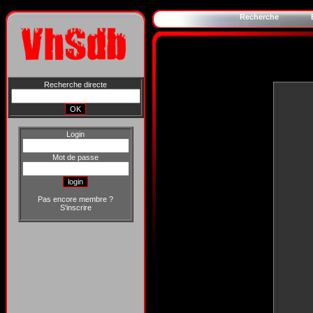
Recherche
Recherche directe
Login
Mot de passe
Pas encore membre ?
S'inscrire