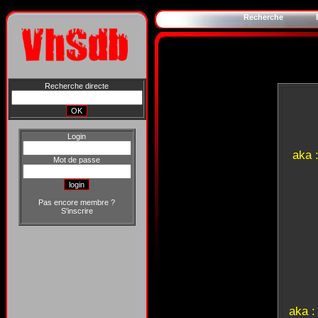
Recherche
Recherche directe
Login
aka 
Mot de passe
Pas encore membre ?
S'inscrire
aka 