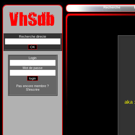
Recherche
Recherche directe
Login
Mot de passe
Pas encore membre ?
S'inscrire
aka 