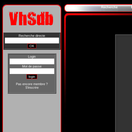
Recherche
Recherche directe
Login
Mot de passe
Pas encore membre ?
S'inscrire